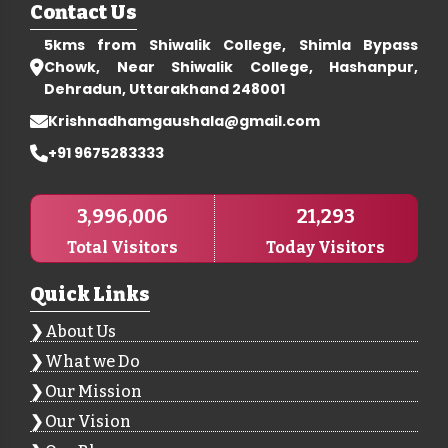
Contact Us
5kms from Shiwalik College, Shimla Bypass
Chowk, Near Shiwalik College, Hashanpur,
Dehradun, Uttarakhand 248001
Krishnadhamgaushala@gmail.com
+91 9675283333
3,996,006
21,293
Total Visitors
Today Visitors
Quick Links
About Us
What we Do
Our Mission
Our Vision