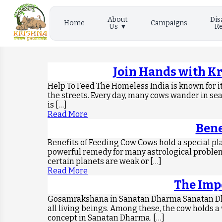
About
Dis
Home
Campaigns
Us
Re
Join Hands with K
Help To Feed The Homeless India is known for it
the streets. Every day, many cows wander in sea
is […]
Read More
Bene
Benefits of Feeding Cow Cows hold a special pla
powerful remedy for many astrological problems
certain planets are weak or […]
Read More
The Imp
Gosamrakshana in Sanatan Dharma Sanatan Dharm
all living beings. Among these, the cow holds a
concept in Sanatan Dharma. […]