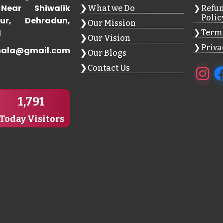
Near Shiwalik
What we Do
Refun
Polic
ur, Dehradun,
Our Mission
1
Terms
Our Vision
Priva
hala@gmail.com
Our Blogs
Contact Us
1,791
Today Visitors