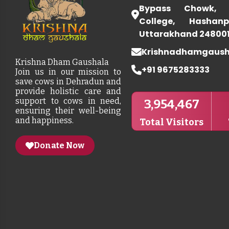
Bypass Chowk, 
College, Hashanp
Uttarakhand 24800
Krishnadhamgaus
Krishna Dham Gaushala
+91 9675283333
Join us in our mission to
save cows in Dehradun and
provide holistic care and
support to cows in need,
3,954,467
ensuring their well-being
and happiness.
Total Visitors
Donate Now