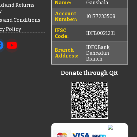
Name:
Gaushala
d and Returns
y
Account
10177233508
Number:
 and Conditions
cy Policy
IFSC
IDFB0021231
Code:
IDFC Bank,
Branch
Dehradun
Address:
Branch
Donate through QR