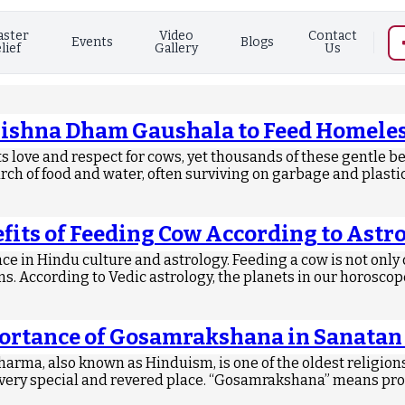
aster
Video
Contact
Events
Blogs
lief
Gallery
Us
rishna Dham Gaushala to Feed Homeles
s love and respect for cows, yet thousands of these gentle b
rch of food and water, often surviving on garbage and plastic
fits of Feeding Cow According to Astr
ce in Hindu culture and astrology. Feeding a cow is not only 
. According to Vedic astrology, the planets in our horoscop
ortance of Gosamrakshana in Sanata
a, also known as Hinduism, is one of the oldest religions, 
 very special and revered place. “Gosamrakshana” means prote