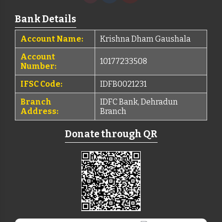
Bank Details
Account Name:
Krishna Dham Gaushala
Account
10177233508
Number:
IFSC Code:
IDFB0021231
Branch
IDFC Bank, Dehradun
Address:
Branch
Donate through QR