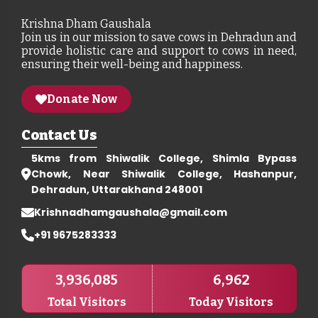
Krishna Dham Gaushala
Join us in our mission to save cows in Dehradun and
provide holistic care and support to cows in need,
ensuring their well-being and happiness.
Donate Now
Contact Us
5kms from Shiwalik College, Shimla Bypass
Chowk, Near Shiwalik College, Hashanpur,
Dehradun, Uttarakhand 248001
Krishnadhamgaushala@gmail.com
+91 9675283333
3,936,085
6,962
Total Visitors
Today Visitors