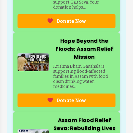
support Gau Seva. Your
donation helps...
Donate Now
Hope Beyond the
Floods: Assam Relief
Mission
Krishna Dham Gaushala is
supporting flood-affected
families in Assam with food,
clean drinking water,
medicines...
Donate Now
Assam Flood Relief
Seva: Rebuilding Lives