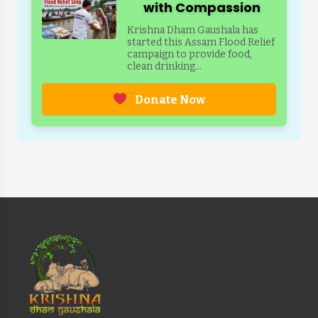
with Compassion
Krishna Dham Gaushala has
started this Assam Flood Relief
campaign to provide food,
clean drinking...
Donate Now