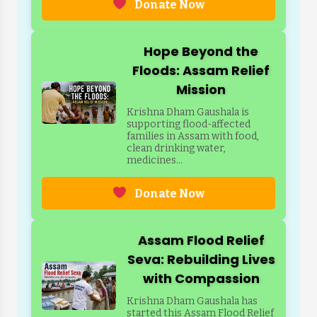
Donate Now
Hope Beyond the
Floods: Assam Relief
Mission
Krishna Dham Gaushala is
supporting flood-affected
families in Assam with food,
clean drinking water,
medicines...
Donate Now
Assam Flood Relief
Seva: Rebuilding Lives
with Compassion
Krishna Dham Gaushala has
started this Assam Flood Relief