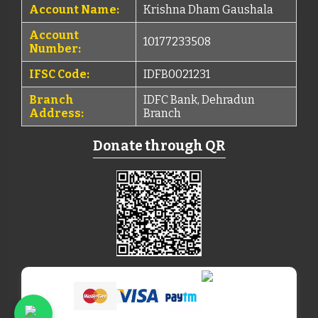
Account Name:
Krishna Dham Gaushala
Account
10177233508
Number:
IFSC Code:
IDFB0021231
Branch
IDFC Bank, Dehradun
Address:
Branch
Donate through QR