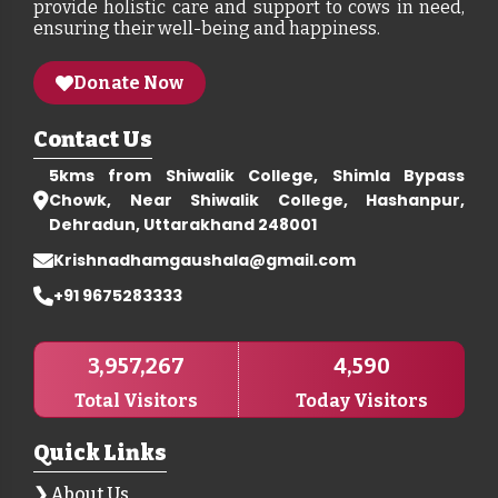
provide holistic care and support to cows in need,
ensuring their well-being and happiness.
Donate Now
Contact Us
5kms from Shiwalik College, Shimla Bypass
Chowk, Near Shiwalik College, Hashanpur,
Dehradun, Uttarakhand 248001
Krishnadhamgaushala@gmail.com
+91 9675283333
3,957,267
4,590
Total Visitors
Today Visitors
Quick Links
About Us